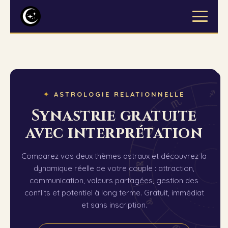
i
✦
ASTROLOGIE RELATIONNELLE
h
Synastrie gratuite
g
avec interprétation
Comparez vos deux thèmes astraux et découvrez la
f
dynamique réelle de votre couple : attraction,
communication, valeurs partagées, gestion des
conflits et potentiel à long terme. Gratuit, immédiat
e
et sans inscription.
d