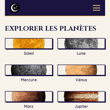
EXPLORER LES PLANÈTES
Soleil
Lune
Mercure
Vénus
Mars
Jupiter